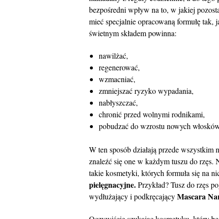
bezpośredni wpływ na to, w jakiej pozost
mieć specjalnie opracowaną formułę tak, 
świetnym składem powinna:
nawilżać,
regenerować,
wzmacniać,
zmniejszać ryzyko wypadania,
nabłyszczać,
chronić przed wolnymi rodnikami,
pobudzać do wzrostu nowych włosków
W ten sposób działają przede wszystkim n
znaleźć się one w każdym tuszu do rzęs. Ni
takie kosmetyki, których formuła się na n
pielęgnacyjne.
Przykład? Tusz do rzęs p
Mascara Nan
wydłużający i podkręcający
Oczywiście szukając kosmetyku, który bę