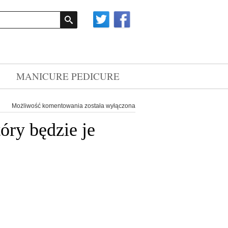
MANICURE PEDICURE
Tusz
Możliwość komentowania
została wyłączona
do
rzęs
óry będzie je
Nanolash
to
doskonały
kosmetyk,
który
będzie
je
podkreślał,
a
przy
tym
odżywiał