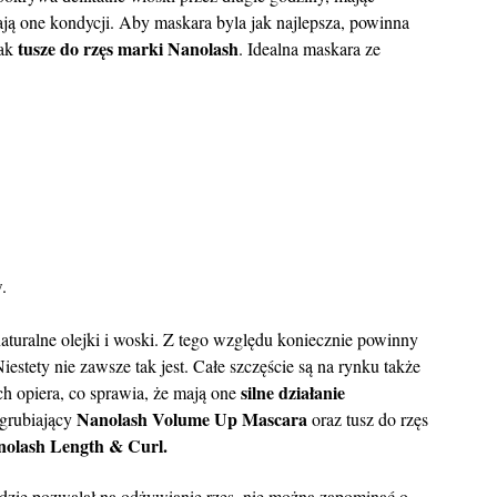
ają one kondycji. Aby maskara byla jak najlepsza, powinna
tusze do rzęs marki Nanolash
jak
. Idealna maskara ze
.
aturalne olejki i woski. Z tego względu koniecznie powinny
estety nie zawsze tak jest. Całe szczęście są na rynku także
silne działanie
ich opiera, co sprawia, że mają one
Nanolash Volume Up Mascara
ogrubiający
oraz tusz do rzęs
olash Length & Curl
.
dzie pozwalał na odżywianie rzęs, nie można zapominać o