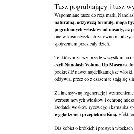
Tusz pogrubiający i tusz w
Wspomniane tusze do rzęs marki Nanolash 
naturalną, odżywczą formułę, mogą być 
pogrubionych włosków od nasady, aż p
one w kosmetyczkach zarówno młodszych, 
spojrzeniem przez cały dzień.
Te, którym zależy przede wszystkim na ob
czyli Nanolash Volume Up Mascara
. J
podkreślić nawet najdelikatniejsze włoski
odżywia, przez co z czasem te stają się si
Za intensywną regenerację i wzmocnienie 
wzrostu nowych włosków i ochronę mies
Dodatek wosków ryżowego i karnauba spr
wygładzone i przepięknie lśnią.
Efekt te
Dla kobiet o krótkich i prostych włoska