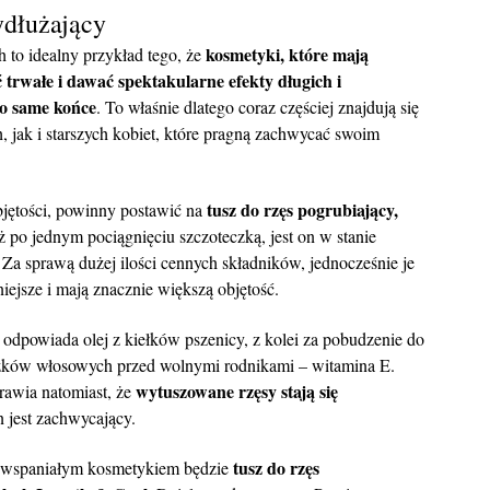
ydłużający
kosmetyki, które mają
to idealny przykład tego, że
trwałe i dawać spektakularne efekty długich i
o same końce
. To właśnie dlatego coraz częściej znajdują się
jak i starszych kobiet, które pragną zachwycać swoim
tusz do rzęs pogrubiający,
jętości, powinny postawić na
uż po jednym pociągnięciu szczoteczką, jest on w stanie
. Za sprawą dużej ilości cennych składników, jednocześnie je
lniejsze i mają znacznie większą objętość.
odpowiada olej z kiełków pszenicy, z kolei za pobudzenie do
zków włosowych przed wolnymi rodnikami – witamina E.
wytuszowane rzęsy stają się
awia natomiast, że
n jest zachwycający.
tusz do rzęs
ch wspaniałym kosmetykiem będzie