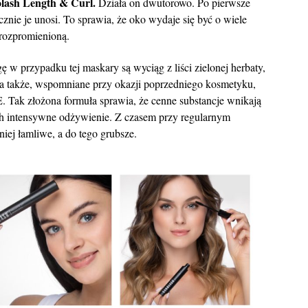
olash Length & Curl.
Działa on dwutorowo. Po pierwsze
znie je unosi. To sprawia, że oko wydaje się być o wiele
 rozpromienioną.
 w przypadku tej maskary są wyciąg z liści zielonej herbaty,
 a także, wspomniane przy okazji poprzedniego kosmetyku,
. Tak złożona formuła sprawia, że cenne substancje wnikają
ch intensywne odżywienie. Z czasem przy regularnym
niej łamliwe, a do tego grubsze.