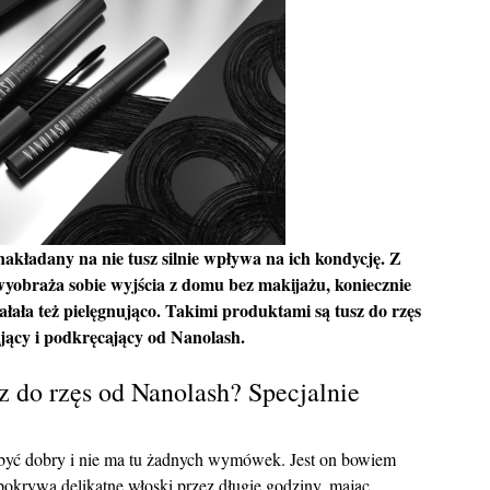
akładany na nie tusz silnie wpływa na ich kondycję. Z
wyobraża sobie wyjścia z domu bez makijażu, koniecznie
łała też pielęgnująco. Takimi produktami są tusz do rzęs
ający i podkręcający od Nanolash.
z do rzęs od Nanolash? Specjalnie
 być dobry i nie ma tu żadnych wymówek. Jest on bowiem
 pokrywa delikatne włoski przez długie godziny, mając