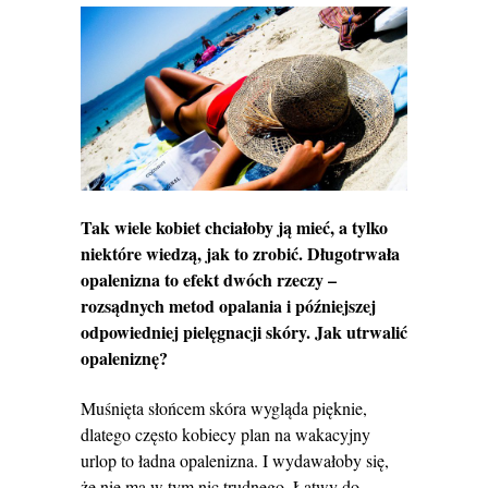
Tak wiele kobiet chciałoby ją mieć, a tylko
niektóre wiedzą, jak to zrobić. Długotrwała
opalenizna to efekt dwóch rzeczy –
rozsądnych metod opalania i późniejszej
odpowiedniej pielęgnacji skóry. Jak utrwalić
opaleniznę?
Muśnięta słońcem skóra wygląda pięknie,
dlatego często kobiecy plan na wakacyjny
urlop to ładna opalenizna. I wydawałoby się,
że nie ma w tym nic trudnego. Łatwy do