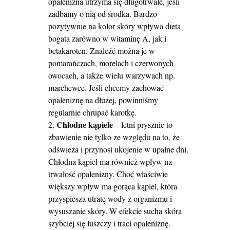
opalenizna utrzyma się długotrwale, jeśli
zadbamy o nią od środka. Bardzo
pozytywnie na kolor skóry wpływa dieta
bogata zarówno w witaminę A, jak i
betakaroten. Znaleźć można je w
pomarańczach, morelach i czerwonych
owocach, a także wielu warzywach np.
marchewce. Jeśli chcemy zachować
opaleniznę na dłużej, powinniśmy
regularnie chrupać karotkę.
Chłodne kąpiele
– letni prysznic to
zbawienie nie tylko ze względu na to, że
odświeża i przynosi ukojenie w upalne dni.
Chłodna kąpiel ma również wpływ na
trwałość opalenizny. Choć właściwie
większy wpływ ma gorąca kąpiel, która
przyspiesza utratę wody z organizmu i
wysuszanie skóry. W efekcie sucha skóra
szybciej się łuszczy i traci opaleniznę.