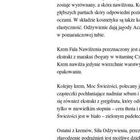
zostaje wyrównany, a skóra nawilżona. K
głębszych partiach skóry odpowiedni pozi
oczami. W składzie kosmetyku są także kol
elastyczność. Odżywienie dają jagody Aca
w pomarańczowej tubie.
Krem Fala Nawilżenia przeznaczony jest d
ekstrakt z marakui (bogaty w witaminę C)
Krem nawilża jedynie wierzchnie warstw
opakowaniu.
Kolejny krem, Moc Świeżości, polecany je
cząsteczki pochłaniające nadmiar sebum i
się również ekstrakt z grejpfruta, który o
tylko w niewielkim stopniu – cera tłusta
Świeżości jest w biało – zielonym pudełe
Ostatni z kremów, Siła Odżywienia, przez
złagodzenie podrażnień jest możliwe dzi