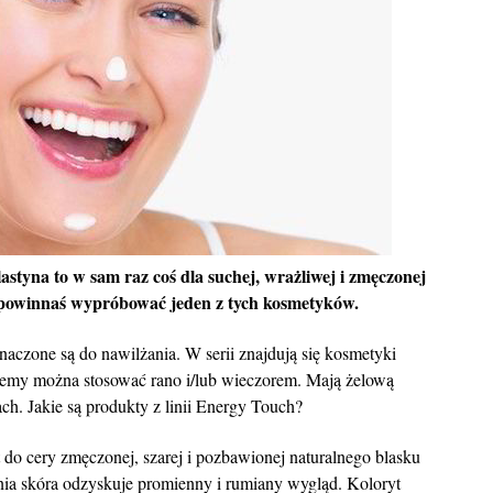
tyna to w sam raz coś dla suchej, wrażliwej i zmęczonej
i, powinnaś wypróbować jeden z tych kosmetyków.
czone są do nawilżania. W serii znajdują się kosmetyki
emy można stosować rano i/lub wieczorem. Mają żelową
ch. Jakie są produkty z linii Energy Touch?
do cery zmęczonej, szarej i pozbawionej naturalnego blasku
nia skóra odzyskuje promienny i rumiany wygląd. Koloryt