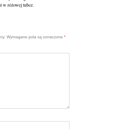
st w różowej tubce.
ny.
Wymagane pola są oznaczone
*