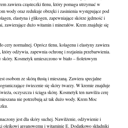
rem zawiera cząsteczki tlenu, który pomaga utrzymać w
om wody oraz redukuje obrzęki i zasinienia występujące pod
agen, elastyna i glikogen, zapewniające skórze jędrność i
i, zawierające dużo witamin i minerałów. Krem znajduje się
o cery normalnej. Oprócz tlenu, kolagenu i elastyny zawiera
, który odżywia, zapewnia ochronę i rozjaśnia przebarwienia.
y skóry. Kosmetyk umieszczono w biało – fioletowym
st osobom ze skórą tłustą i mieszaną. Zawiera specjalne
 ograniczające świecenie się skóry twarzy. W kremie znajduje
dświeża, oczyszcza i ściąga skórę. Kosmetyk ten nawilża cerę
 i mieszana nie potrzebują aż tak dużo wody. Krem Moc
czku.
naczony jest dla skóry suchej. Nawilżenie, odżywienie i
ęki olejkowi arganowemu i witaminie E. Dodatkowo składniki