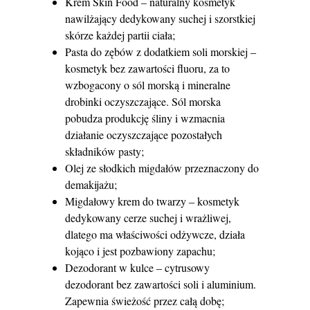
Krem Skin Food ‒ naturalny kosmetyk
nawilżający dedykowany suchej i szorstkiej
skórze każdej partii ciała;
Pasta do zębów z dodatkiem soli morskiej ‒
kosmetyk bez zawartości fluoru, za to
wzbogacony o sól morską i mineralne
drobinki oczyszczające. Sól morska
pobudza produkcję śliny i wzmacnia
działanie oczyszczające pozostałych
składników pasty;
Olej ze słodkich migdałów przeznaczony do
demakijażu;
Migdałowy krem do twarzy ‒ kosmetyk
dedykowany cerze suchej i wrażliwej,
dlatego ma właściwości odżywcze, działa
kojąco i jest pozbawiony zapachu;
Dezodorant w kulce ‒ cytrusowy
dezodorant bez zawartości soli i aluminium.
Zapewnia świeżość przez całą dobę;