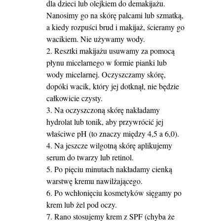
dla dzieci lub olejkiem do demakijażu.
Nanosimy go na skórę palcami lub szmatką,
a kiedy rozpuści brud i makijaż, ścieramy go
wacikiem. Nie używamy wody.
Resztki makijażu usuwamy za pomocą
płynu micelarnego w formie pianki lub
wody micelarnej. Oczyszczamy skórę,
dopóki wacik, który jej dotknął, nie będzie
całkowicie czysty.
Na oczyszczoną skórę nakładamy
hydrolat lub tonik, aby przywrócić jej
właściwe pH (to znaczy między 4,5 a 6,0).
Na jeszcze wilgotną skórę aplikujemy
serum do twarzy lub retinol.
Po pięciu minutach nakładamy cienką
warstwę kremu nawilżającego.
Po wchłonięciu kosmetyków sięgamy po
krem lub żel pod oczy.
Rano stosujemy krem z SPF (chyba że