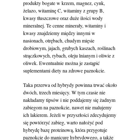
produkty bogate w krzem, magnez, cynk,
żelazo, witaminę C, witaminy z grupy B,
kwasy tłuszczowe oraz duże ilości wody
mineralnej. Te cenne minerały, witaminy i
kwasy znajdziemy między innymi w
nasionach, otrębach, chudym mięsie
drobiowym, jajach, grubych kaszach, roślinach
strączkowych, rybach, oleju lnianym i oliwie z
oliwek. Ewentualnie można je zastąpić
suplementami diety na zdrowe paznokcie.
Taka przerwa od hybrydy powinna trwać około
dwóch, trzech miesięcy. W tym czasie nie
nakładamy tipsów i nie poddajemy się żadnym
zabiegom na paznokcie, nawet nie malujemy
ich lakierem. Jeżeli w przyszłości zdecydujemy
się powtórzyć zabieg, warto nałożyć pod
hybrydę bazę proteinową, która przygotuje
paznokcie do manicure hybrydowego, a także