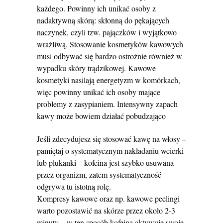
każdego. Powinny ich unikać osoby z
nadaktywną skórą: skłonną do pękających
naczynek, czyli tzw. pajączków i wyjątkowo
wrażliwą. Stosowanie kosmetyków kawowych
musi odbywać się bardzo ostrożnie również w
wypadku skóry trądzikowej. Kawowe
kosmetyki nasilają energetyzm w komórkach,
więc powinny unikać ich osoby mające
problemy z zasypianiem. Intensywny zapach
kawy może bowiem działać pobudzająco
Jeśli zdecydujesz się stosować kawę na włosy –
pamiętaj o systematycznym nakładaniu wcierki
lub płukanki – kofeina jest szybko usuwana
przez organizm, zatem systematyczność
odgrywa tu istotną rolę.
Kompresy kawowe oraz np. kawowe peelingi
warto pozostawić na skórze przez około 2-3
minuty – w ten sposób kofeina aktywuje swoje