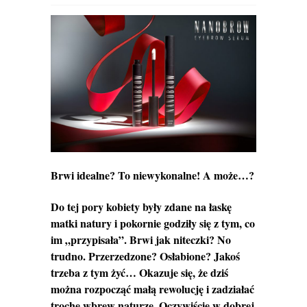
Brwi idealne? To niewykonalne! A może…?
Do tej pory kobiety były zdane na łaskę
matki natury i pokornie godziły się z tym, co
im „przypisała”. Brwi jak niteczki? No
trudno. Przerzedzone? Osłabione? Jakoś
trzeba z tym żyć… Okazuje się, że dziś
można rozpocząć małą rewolucję i zadziałać
trochę wbrew naturze. Oczywiście w dobrej