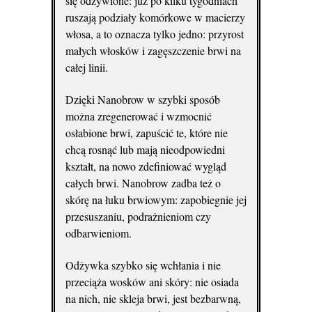
się odżywione: już po kilku tygodniach
ruszają podziały komórkowe w macierzy
włosa, a to oznacza tylko jedno: przyrost
małych włosków i zagęszczenie brwi na
całej linii.
Dzięki Nanobrow w szybki sposób
można zregenerować i wzmocnić
osłabione brwi, zapuścić te, które nie
chcą rosnąć lub mają nieodpowiedni
kształt, na nowo zdefiniować wygląd
całych brwi. Nanobrow zadba też o
skórę na łuku brwiowym: zapobiegnie jej
przesuszaniu, podrażnieniom czy
odbarwieniom.
Odżywka szybko się wchłania i nie
przeciąża wosków ani skóry: nie osiada
na nich, nie skleja brwi, jest bezbarwną,